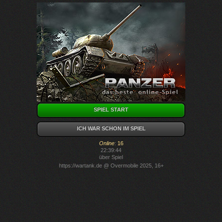
SPIEL START
ICH WAR SCHON IM SPIEL
Online
:
16
22:39:44
über Spiel
https://wartank.de
@ Overmobile 2025, 16+