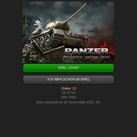
SPIEL START
ICH WAR SCHON IM SPIEL
Online
:
12
05:37:54
über Spiel
https://wartank.de
@ Overmobile 2025, 16+