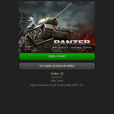
SPIEL START
ICH WAR SCHON IM SPIEL
Online
:
18
14:10:27
über Spiel
https://wartank.de
@ Overmobile 2025, 16+