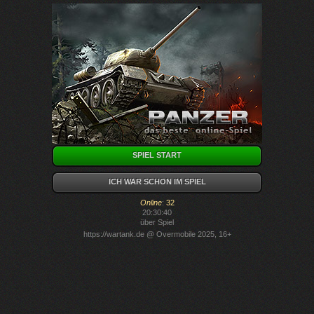
SPIEL START
ICH WAR SCHON IM SPIEL
Online
:
32
20:30:40
über Spiel
https://wartank.de
@ Overmobile 2025, 16+